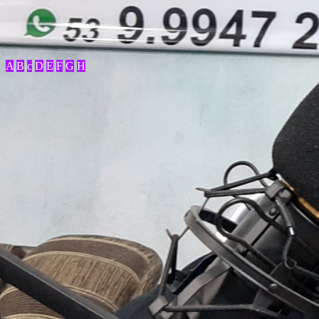
A
B
c
D
E
F
G
H