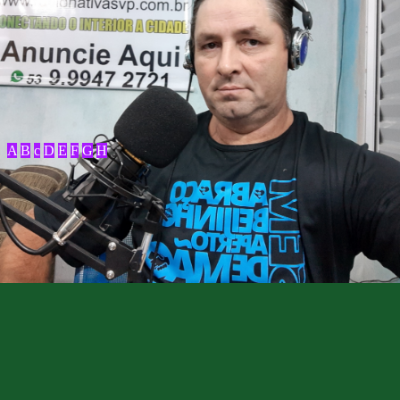
A
B
c
D
E
F
G
H