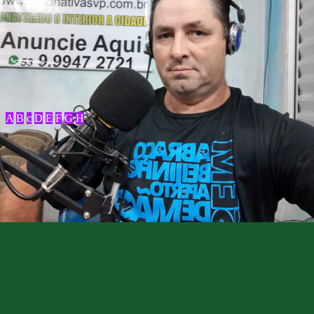
A
B
c
D
E
F
G
H