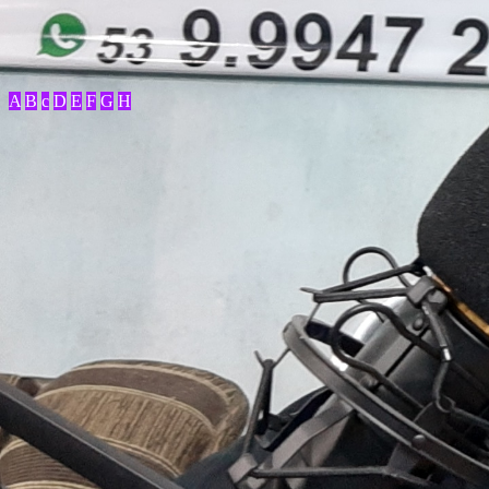
A
B
c
D
E
F
G
H