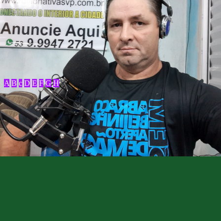
A
B
c
D
E
F
G
H