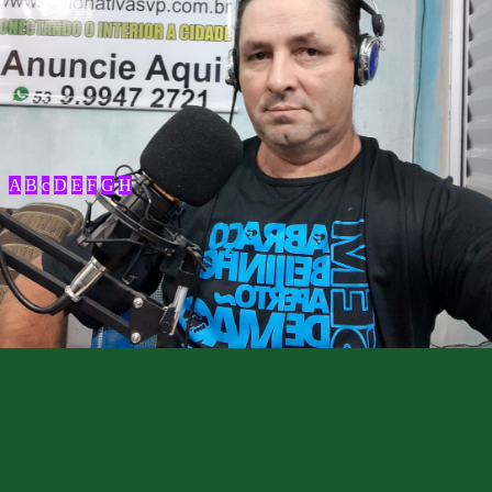
A
B
c
D
E
F
G
H