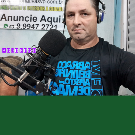
A
B
c
D
E
F
G
H