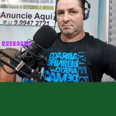
A
B
c
D
E
F
G
H