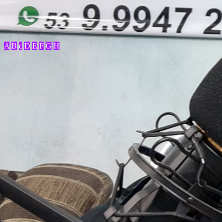
A
B
c
D
E
F
G
H