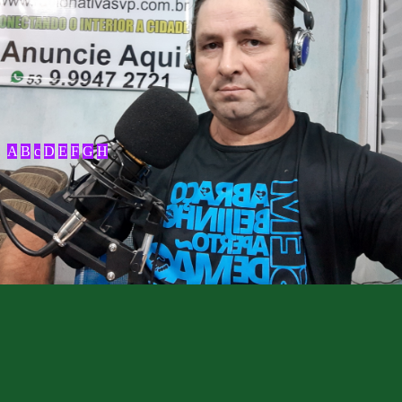
A
B
c
D
E
F
G
H