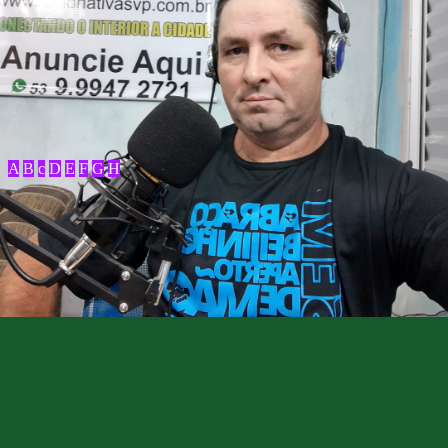
A
B
c
D
E
F
G
H