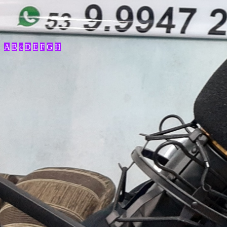
A
B
c
D
E
F
G
H