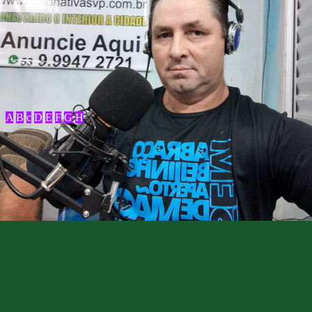
A
B
c
D
E
F
G
H