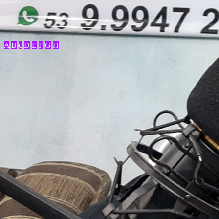
A
B
c
D
E
F
G
H