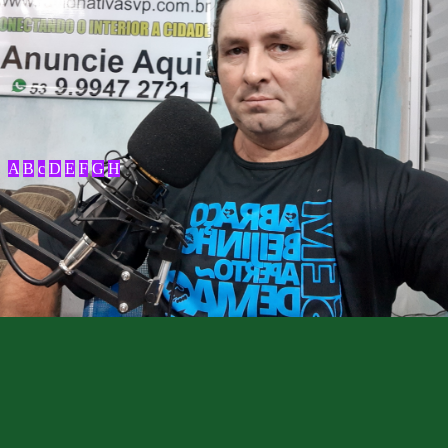
A
B
c
D
E
F
G
H