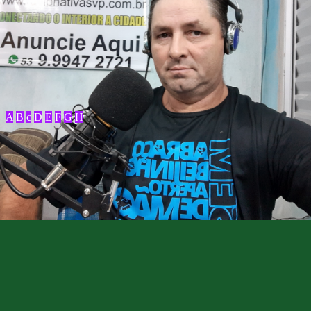
A
B
c
D
E
F
G
H