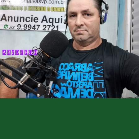
A
B
c
D
E
F
G
H