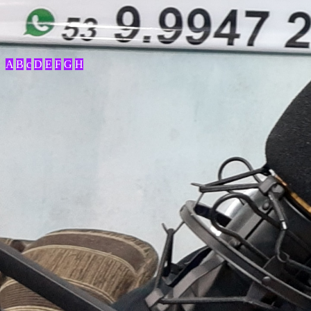
A
B
c
D
E
F
G
H