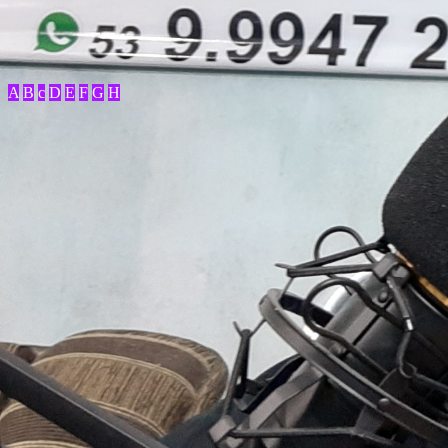
A
B
c
D
E
F
G
H